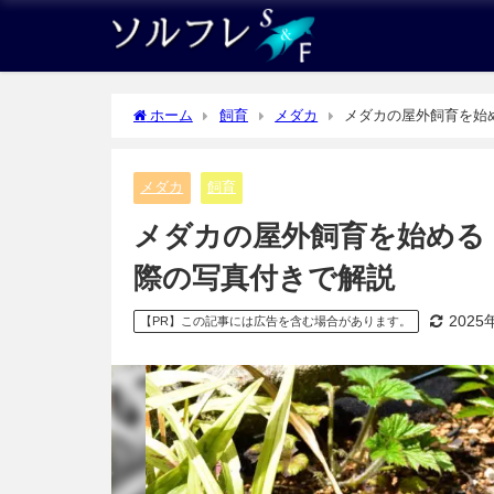
ホーム
飼育
メダカ
メダカの屋外飼育を始
メダカ
飼育
メダカの屋外飼育を始める
際の写真付きで解説
2025
【PR】この記事には広告を含む場合があります。