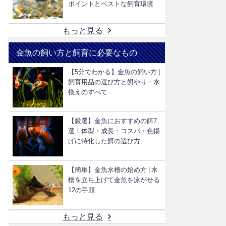
ポイントとベストな飼育環境
もっと見る
金魚の飼い方と飼育に必要なもの
【5分でわかる】金魚の飼い方 |
飼育用品の選び方と餌やり・水
換えのすべて
【厳選】金魚におすすめの餌7
選！体型・成長・コスパ・色揚
げに特化した餌の選び方
【簡単】金魚水槽の始め方 | 水
槽を立ち上げて金魚を泳がせる
12の手順
もっと見る