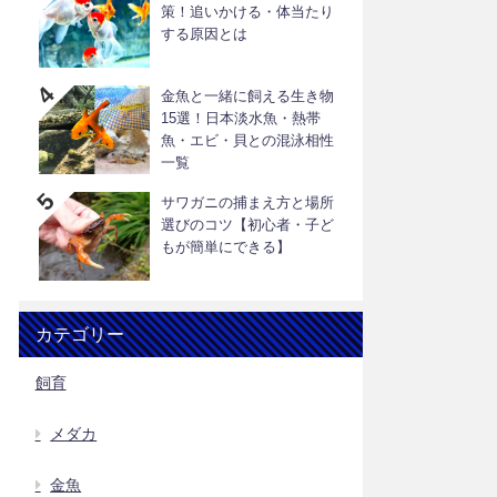
策！追いかける・体当たり
する原因とは
金魚と一緒に飼える生き物
15選！日本淡水魚・熱帯
魚・エビ・貝との混泳相性
一覧
サワガニの捕まえ方と場所
選びのコツ【初心者・子ど
もが簡単にできる】
カテゴリー
飼育
メダカ
金魚