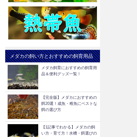
メダカの飼い方とおすすめの飼育用品
メダカ飼育におすすめの飼育用
品＆便利グッズ一覧！
【完全版】メダカにおすすめの
餌20選！成魚・稚魚にベストな
餌の選び方
【1記事でわかる】メダカの飼
い方・育て方！水槽・餌選びの