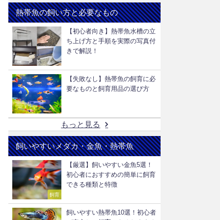
熱帯魚の飼い方と必要なもの
【初心者向き】熱帯魚水槽の立
ち上げ方と手順を実際の写真付
きで解説！
【失敗なし】熱帯魚の飼育に必
要なものと飼育用品の選び方
もっと見る
飼いやすいメダカ・金魚・熱帯魚
【厳選】飼いやすい金魚5選！
初心者におすすめの簡単に飼育
できる種類と特徴
飼育
飼いやすい熱帯魚10選！初心者