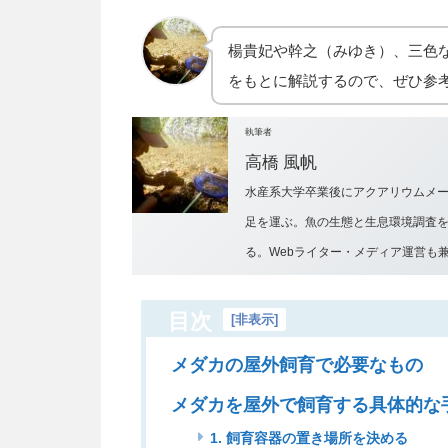
楊貴妃や幹之（みゆき）、三色
をもとに解説するので、ぜひ参
執筆者
高橋 風帆
水産系大学卒業後にアクアリウムメ
足を運ぶ。魚の生態と生息環境調査
る。Webライター・メディア運営も
目次
[
非表示
]
メダカの屋外飼育で必要なもの
メダカを屋外で飼育する具体的な
1. 飼育容器の置き場所を決める