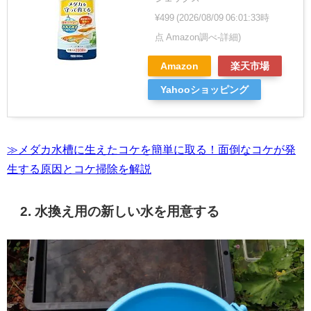
¥499
(2026/08/09 06:01:33時
点 Amazon調べ-
詳細)
Amazon
楽天市場
Yahooショッピング
≫メダカ水槽に生えたコケを簡単に取る！面倒なコケが発
生する原因とコケ掃除を解説
2. 水換え用の新しい水を用意する