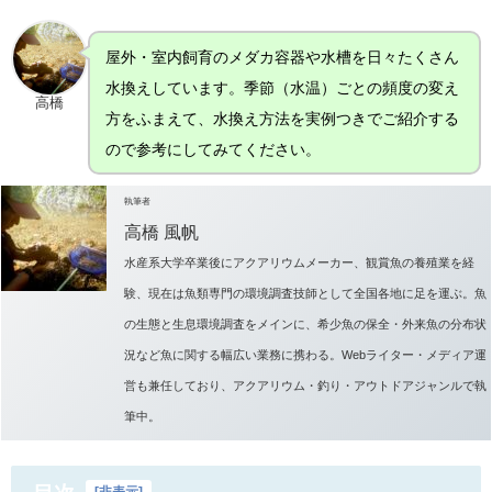
屋外・室内飼育のメダカ容器や水槽を日々たくさん
水換えしています。季節（水温）ごとの頻度の変え
高橋
方をふまえて、水換え方法を実例つきでご紹介する
ので参考にしてみてください。
執筆者
高橋 風帆
水産系大学卒業後にアクアリウムメーカー、観賞魚の養殖業を経
験、現在は魚類専門の環境調査技師として全国各地に足を運ぶ。魚
の生態と生息環境調査をメインに、希少魚の保全・外来魚の分布状
況など魚に関する幅広い業務に携わる。Webライター・メディア運
営も兼任しており、アクアリウム・釣り・アウトドアジャンルで執
筆中。
[
非表示
]