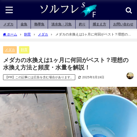
メダカ
金魚
熱帯魚
淡水魚・川魚
釣り
捕まえ方
お問い合わせ
ホーム
飼育
メダカ
メダカの水換えは1ヶ月に何回がベスト？理想の水
換え方法と頻度・水量を解説！
メダカ
飼育
メダカの水換えは1ヶ月に何回がベスト？理想の
水換え方法と頻度・水量を解説！
【PR】この記事には広告を含む場合があります。
2025年3月19日