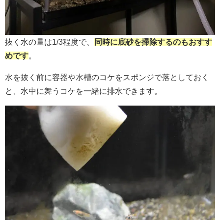
抜く水の量は1/3程度で、
同時に底砂を掃除するのもおすす
めです
。
水を抜く前に容器や水槽のコケをスポンジで落としておく
と、水中に舞うコケを一緒に排水できます。