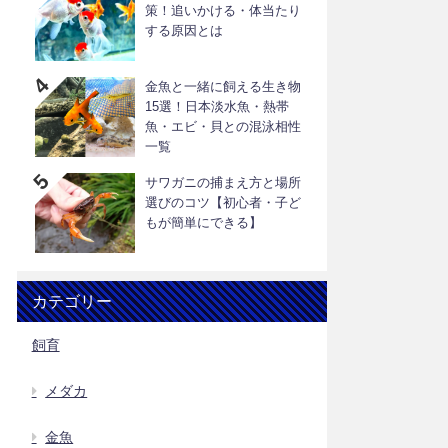
策！追いかける・体当たり
する原因とは
金魚と一緒に飼える生き物
15選！日本淡水魚・熱帯
魚・エビ・貝との混泳相性
一覧
サワガニの捕まえ方と場所
選びのコツ【初心者・子ど
もが簡単にできる】
カテゴリー
飼育
メダカ
金魚