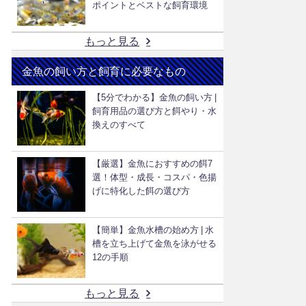
ポイントとベストな飼育環境
もっと見る
金魚の飼い方と飼育に必要なもの
【5分でわかる】金魚の飼い方 |
飼育用品の選び方と餌やり・水
換えのすべて
【厳選】金魚におすすめの餌7
選！体型・成長・コスパ・色揚
げに特化した餌の選び方
【簡単】金魚水槽の始め方 | 水
槽を立ち上げて金魚を泳がせる
12の手順
もっと見る