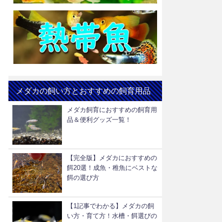
メダカの飼い方とおすすめの飼育用品
メダカ飼育におすすめの飼育用
品＆便利グッズ一覧！
【完全版】メダカにおすすめの
餌20選！成魚・稚魚にベストな
餌の選び方
【1記事でわかる】メダカの飼
い方・育て方！水槽・餌選びの