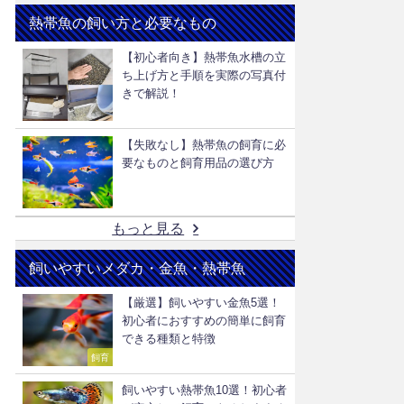
熱帯魚の飼い方と必要なもの
【初心者向き】熱帯魚水槽の立
ち上げ方と手順を実際の写真付
きで解説！
【失敗なし】熱帯魚の飼育に必
要なものと飼育用品の選び方
もっと見る
飼いやすいメダカ・金魚・熱帯魚
【厳選】飼いやすい金魚5選！
初心者におすすめの簡単に飼育
できる種類と特徴
飼育
飼いやすい熱帯魚10選！初心者