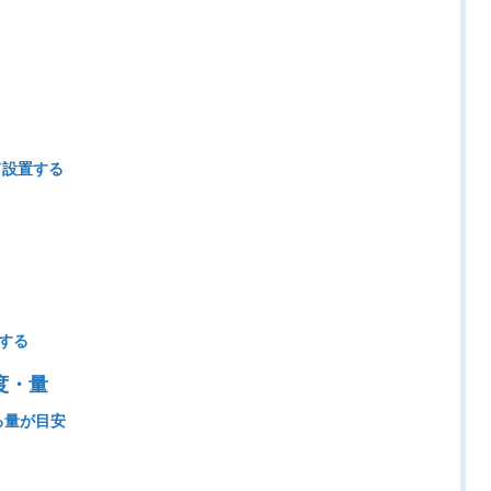
て設置する
する
度・量
る量が目安