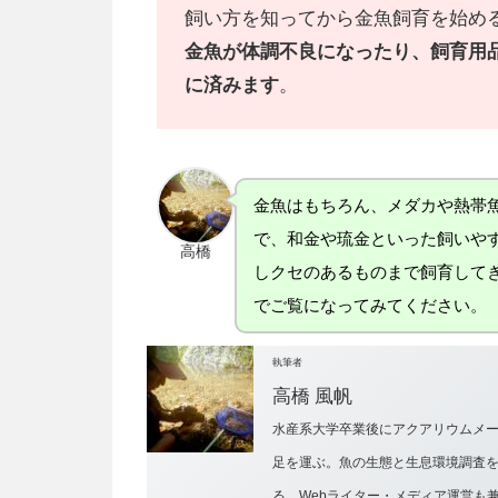
飼い方を知ってから金魚飼育を始め
金魚が体調不良になったり、飼育用
に済みます
。
金魚はもちろん、メダカや熱帯魚
で、和金や琉金といった飼いや
高橋
しクセのあるものまで飼育して
でご覧になってみてください。
執筆者
高橋 風帆
水産系大学卒業後にアクアリウムメ
足を運ぶ。魚の生態と生息環境調査
る。Webライター・メディア運営も