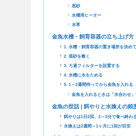
底砂
水槽用ヒーター
水草
金魚水槽・飼育容器の立ち上げ方
1. 水槽・飼育容器の置き場所を決め
2. 底砂を敷く
3. ろ過フィルターを設置する
4. 水槽に水をためる
5. 1～2週間待ってから金魚を入れる
金魚を入れるときは「水合わせ」
金魚の世話 | 餌やりと水換えの頻
餌やりは1日2回、2～3分で食べ終わ
水換えは2週間～1ヶ月に1回が目安