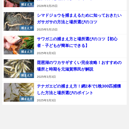
捕まえ方
2026年3月25日
シマドジョウを捕まえるために知っておきたい
ガサガサの方法と場所選びのコツ
捕まえ方
2025年5月15日
サワガニの捕まえ方と場所選びのコツ【初心
者・子どもが簡単にできる】
捕まえ方
2025年3月3日
琵琶湖のワカサギすくい完全攻略！おすすめの
場所と時期を元滋賀県民が解説
捕まえ方
2025年3月3日
テナガエビの捕まえ方！網2本で1晩300匹捕獲
した方法と場所選びのポイント
捕まえ方
2025年3月3日