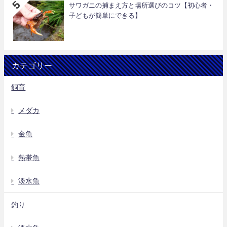
サワガニの捕まえ方と場所選びのコツ【初心者・
子どもが簡単にできる】
カテゴリー
飼育
メダカ
金魚
熱帯魚
淡水魚
釣り