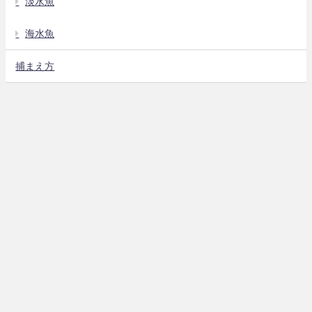
淡水魚
海水魚
捕まえ方