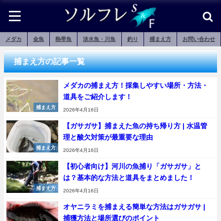
メダカ
金魚
熱帯魚
淡水魚・川魚
釣り
捕まえ方
お問い合わせ
捕まえ方の記事一覧
メダカの捕まえ方！採集しやすい場所・方法・
道具をご紹介します！
捕まえ方
2026年4月16日
【ガサガサ】捕まえた魚の持ち帰り方 | 水温管
理と酸欠対策が最重要な理由
捕まえ方
2026年4月16日
【初心者向け】河川の魚捕り「ガサガサ」と
は？基本的な方法と道具をまとめました！
捕まえ方
2026年4月16日
オヤニラミを捕まえる簡単な方法はガサガサ |
捕獲方法と場所選びのポイント