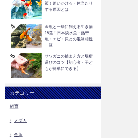
策！追いかける・体当たり
する原因とは
金魚と一緒に飼える生き物
15選！日本淡水魚・熱帯
魚・エビ・貝との混泳相性
一覧
サワガニの捕まえ方と場所
選びのコツ【初心者・子ど
もが簡単にできる】
カテゴリー
飼育
メダカ
金魚