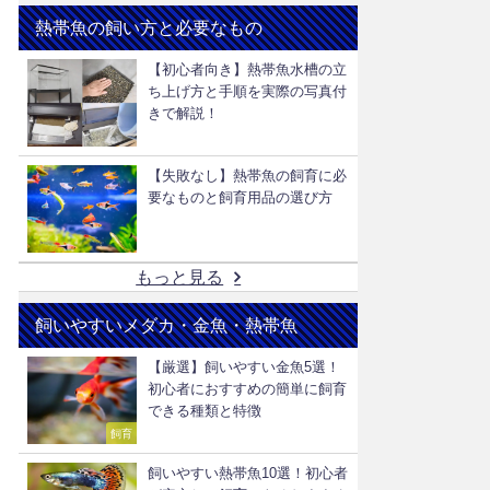
熱帯魚の飼い方と必要なもの
【初心者向き】熱帯魚水槽の立
ち上げ方と手順を実際の写真付
きで解説！
【失敗なし】熱帯魚の飼育に必
要なものと飼育用品の選び方
もっと見る
飼いやすいメダカ・金魚・熱帯魚
【厳選】飼いやすい金魚5選！
初心者におすすめの簡単に飼育
できる種類と特徴
飼育
飼いやすい熱帯魚10選！初心者