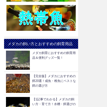
メダカの飼い方とおすすめの飼育用品
メダカ飼育におすすめの飼育用
品＆便利グッズ一覧！
【完全版】メダカにおすすめの
餌20選！成魚・稚魚にベストな
餌の選び方
【1記事でわかる】メダカの飼
い方・育て方！水槽・餌選びの