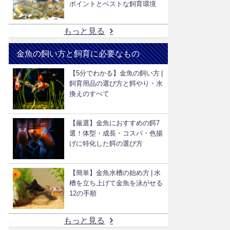
ポイントとベストな飼育環境
もっと見る
金魚の飼い方と飼育に必要なもの
【5分でわかる】金魚の飼い方 |
飼育用品の選び方と餌やり・水
換えのすべて
【厳選】金魚におすすめの餌7
選！体型・成長・コスパ・色揚
げに特化した餌の選び方
【簡単】金魚水槽の始め方 | 水
槽を立ち上げて金魚を泳がせる
12の手順
もっと見る