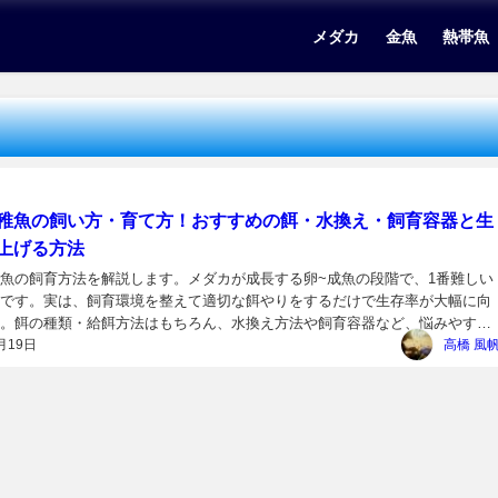
メダカ
金魚
熱帯魚
稚魚の飼い方・育て方！おすすめの餌・水換え・飼育容器と生
上げる方法
魚の飼育方法を解説します。メダカが成長する卵~成魚の段階で、1番難しい
です。実は、飼育環境を整えて適切な餌やりをするだけで生存率が大幅に向
。餌の種類・給餌方法はもちろん、水換え方法や飼育容器など、悩みやすい
月19日
...
高橋 風