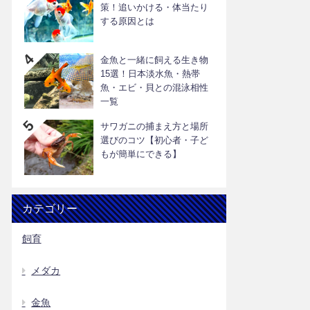
策！追いかける・体当たり
する原因とは
金魚と一緒に飼える生き物
15選！日本淡水魚・熱帯
魚・エビ・貝との混泳相性
一覧
サワガニの捕まえ方と場所
選びのコツ【初心者・子ど
もが簡単にできる】
カテゴリー
飼育
メダカ
金魚