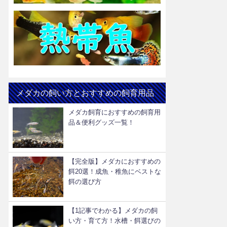
メダカの飼い方とおすすめの飼育用品
メダカ飼育におすすめの飼育用
品＆便利グッズ一覧！
【完全版】メダカにおすすめの
餌20選！成魚・稚魚にベストな
餌の選び方
【1記事でわかる】メダカの飼
い方・育て方！水槽・餌選びの