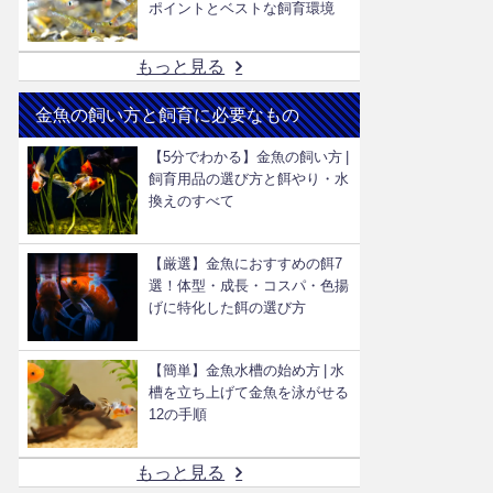
ポイントとベストな飼育環境
もっと見る
金魚の飼い方と飼育に必要なもの
【5分でわかる】金魚の飼い方 |
飼育用品の選び方と餌やり・水
換えのすべて
【厳選】金魚におすすめの餌7
選！体型・成長・コスパ・色揚
げに特化した餌の選び方
【簡単】金魚水槽の始め方 | 水
槽を立ち上げて金魚を泳がせる
12の手順
もっと見る