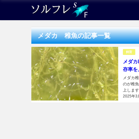
メダカ 稚魚の記事一覧
飼育
メダカ
存率を
メダカ稚
のが稚魚
上します
2025年3
ポイントの