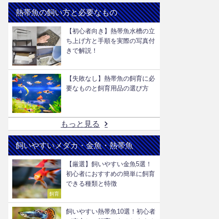
熱帯魚の飼い方と必要なもの
【初心者向き】熱帯魚水槽の立
ち上げ方と手順を実際の写真付
きで解説！
【失敗なし】熱帯魚の飼育に必
要なものと飼育用品の選び方
もっと見る
飼いやすいメダカ・金魚・熱帯魚
【厳選】飼いやすい金魚5選！
初心者におすすめの簡単に飼育
できる種類と特徴
飼育
飼いやすい熱帯魚10選！初心者