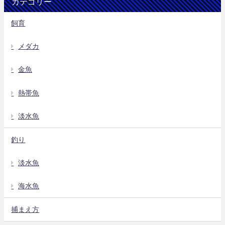
カテゴリー
飼育
メダカ
金魚
熱帯魚
淡水魚
釣り
淡水魚
海水魚
捕まえ方