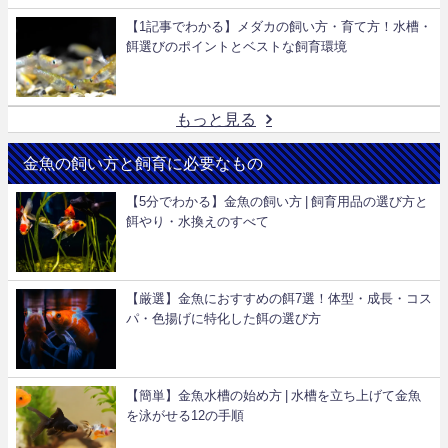
【1記事でわかる】メダカの飼い方・育て方！水槽・
餌選びのポイントとベストな飼育環境
もっと見る
金魚の飼い方と飼育に必要なもの
【5分でわかる】金魚の飼い方 | 飼育用品の選び方と
餌やり・水換えのすべて
【厳選】金魚におすすめの餌7選！体型・成長・コス
パ・色揚げに特化した餌の選び方
【簡単】金魚水槽の始め方 | 水槽を立ち上げて金魚
を泳がせる12の手順