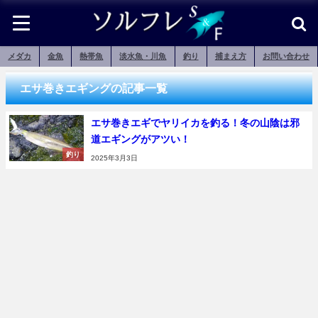
メダカ
金魚
熱帯魚
淡水魚・川魚
釣り
捕まえ方
お問い合わせ
エサ巻きエギングの記事一覧
エサ巻きエギでヤリイカを釣る！冬の山陰は邪
道エギングがアツい！
釣り
2025年3月3日