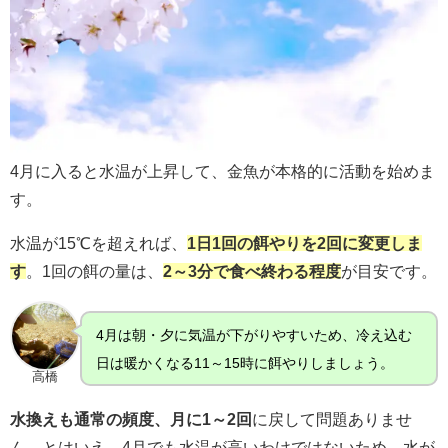
4月に入ると水温が上昇して、金魚が本格的に活動を始めま
す。
水温が15℃を超えれば、
1日1回の餌やりを2回に変更しま
す
。1回の餌の量は、
2～3分で食べ終わる程度
が目安です。
4月は朝・夕に気温が下がりやすいため、冷え込む
日は暖かくなる11～15時に餌やりしましょう。
高橋
水換えも通常の頻度、月に1～2回
に戻して問題ありませ
ん。とはいえ、4月でも水温が高いわけではないため、水が