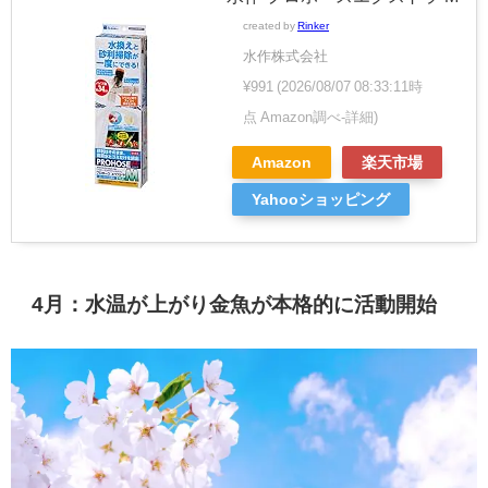
created by
Rinker
水作株式会社
¥991
(2026/08/07 08:33:11時
点 Amazon調べ-
詳細)
Amazon
楽天市場
Yahooショッピング
4月：水温が上がり金魚が本格的に活動開始