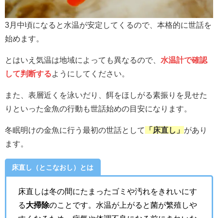
3月中頃になると水温が安定してくるので、本格的に世話を
始めます。
とはいえ気温は地域によっても異なるので、
水温計で確認
して判断する
ようにしてください。
また、表層近くを泳いだり、餌をほしがる素振りを見せた
りといった金魚の行動も世話始めの目安になります。
冬眠明けの金魚に行う最初の世話として
「床直し」
があり
ます。
床直し（とこなおし）とは
床直しは冬の間にたまったゴミや汚れをきれいにす
る
大掃除
のことです。水温が上がると菌が繁殖しや