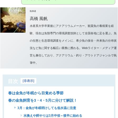
執筆者
高橋 風帆
水産系大学卒業後にアクアリウムメーカー、観賞魚の養殖業を経
験、現在は魚類専門の環境調査技師として全国各地に足を運ぶ。魚
の生態と生息環境調査をメインに、希少魚の保全・外来魚の分布状
況など魚に関する幅広い業務に携わる。Webライター・メディア運
営も兼任しており、アクアリウム・釣り・アウトドアジャンルで執
筆中。
目次
[
非表示
]
春は金魚が冬眠から目覚める季節
春の金魚飼育を3・4・5月に分けて解説！
3月：金魚が冬眠明けしても低水温に注意
水換えや餌やりは3月中頃～後半に始める