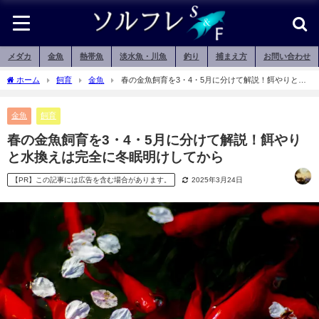
メダカ
金魚
熱帯魚
淡水魚・川魚
釣り
捕まえ方
お問い合わせ
ホーム
飼育
金魚
春の金魚飼育を3・4・5月に分けて解説！餌やりと水
換えは完全に冬眠明けしてから
金魚
飼育
春の金魚飼育を3・4・5月に分けて解説！餌やり
と水換えは完全に冬眠明けしてから
【PR】この記事には広告を含む場合があります。
2025年3月24日