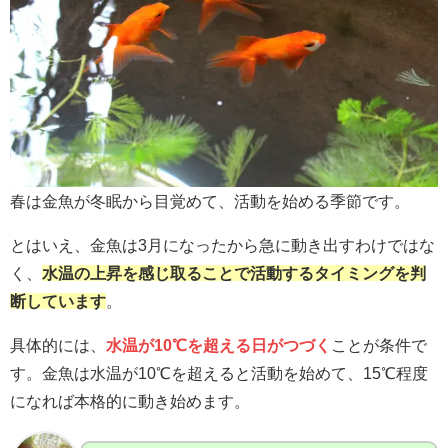
春は金魚が冬眠から目覚めて、活動を始める季節です。
とはいえ、金魚は3月になったから急に動き出すわけではな
く、
水温の上昇を感じ取ることで活動するタイミングを判
断しています
。
具体的には、
水温が10℃を超える日がつづく
ことが条件で
す。金魚は水温が10℃を超えると活動を始めて、15℃程度
になれば本格的に動き始めます。