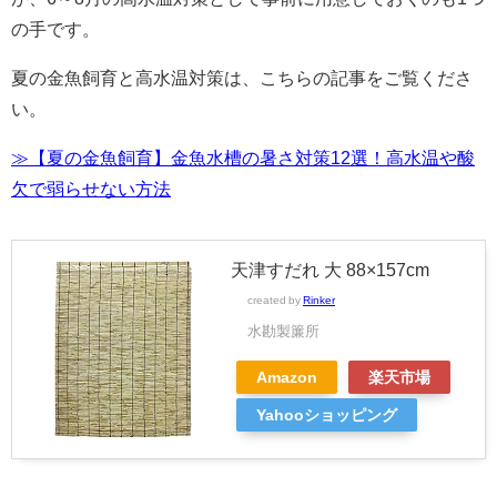
の手です。
夏の金魚飼育と高水温対策は、こちらの記事をご覧くださ
い。
≫【夏の金魚飼育】金魚水槽の暑さ対策12選！高水温や酸
欠で弱らせない方法
天津すだれ 大 88×157cm
created by
Rinker
水勘製簾所
Amazon
楽天市場
Yahooショッピング