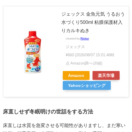
ジェックス 金魚元気 うるおう
水づくり500ml 粘膜保護材入
りカルキぬき
created by
Rinker
ジェックス
¥660
(2026/08/07 15:01:46時
点 Amazon調べ-
詳細)
Amazon
楽天市場
Yahooショッピング
床直しせず冬眠明けの世話をする方法
床直しは水質を急変させる可能性がありますし、まだ寒い