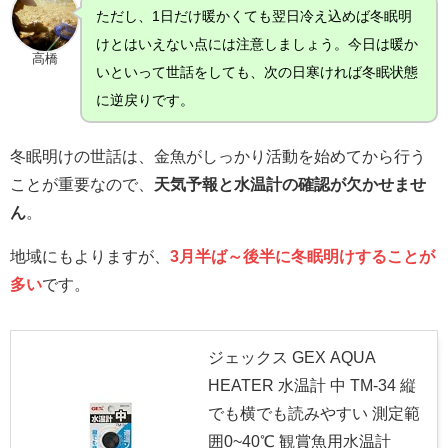
ただし、1日だけ暖かくても翌日冷え込めば冬眠明
けとはいえない点には注意しましょう。今日は暖か
高橋
いといって世話をしても、次の日寒ければ冬眠状態
に逆戻りです。
冬眠明けの世話は、金魚がしっかり活動を始めてから行う
ことが重要なので、
天気予報と水温計の確認が欠かせませ
ん
。
地域にもよりますが、
3月半ば～後半に冬眠明けすることが
多い
です。
ジェックス GEX AQUA
HEATER 水温計 中 TM-34 縦
でも横でも読みやすい 測定範
囲0~40℃ 観賞魚用水温計