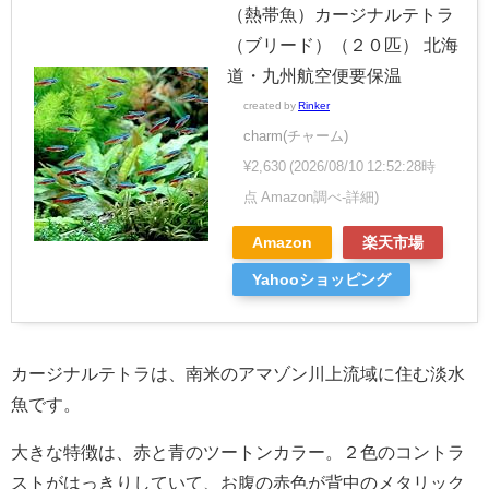
（熱帯魚）カージナルテトラ
（ブリード）（２０匹） 北海
道・九州航空便要保温
created by
Rinker
charm(チャーム)
¥2,630
(2026/08/10 12:52:28時
点 Amazon調べ-
詳細)
Amazon
楽天市場
Yahooショッピング
カージナルテトラは、南米のアマゾン川上流域に住む淡水
魚です。
大きな特徴は、赤と青のツートンカラー。２色のコントラ
ストがはっきりしていて、お腹の赤色が背中のメタリック