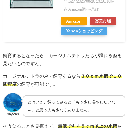
¥4,527
(2026/08/10 13:26:10時
点 Amazon調べ-
詳細)
Amazon
楽天市場
Yahooショッピング
飼育するとなったら、カージナルテトラたちが群れる姿を
見たいものですね。
カージナルテトラのみで飼育するなら
３０ｃｍ水槽で１０
匹程度
の飼育が可能です。
とはいえ、飼ってみると「もう少し増やしたいな
～」と思う人も少なくありません。
bayken
そうなることも見据えて、
最低でも４５ｃｍ以上の水槽
を