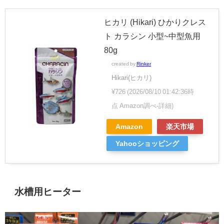
ヒカリ (Hikari) ひかりクレス
ト カラシン 小型~中型魚用
80g
created by
Rinker
Hikari(ヒカリ)
¥726
(2026/08/10 01:42:36時
点 Amazon調べ-
詳細)
Amazon
楽天市場
Yahooショッピング
水槽用ヒーター