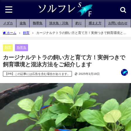
メダカ
金魚
熱帯魚
淡水魚・川魚
釣り
捕まえ方
お問い合わせ
ホーム
飼育
カージナルテトラの飼い方と育て方！実例つきで飼育環境と混
泳方法をご紹介します
飼育
熱帯魚
カージナルテトラの飼い方と育て方！実例つきで
飼育環境と混泳方法をご紹介します
【PR】この記事には広告を含む場合があります。
2025年3月19日