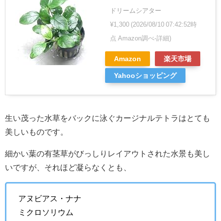
ドリームシアター
¥1,300
(2026/08/10 07:42:52時
点 Amazon調べ-
詳細)
Amazon
楽天市場
Yahooショッピング
生い茂った水草をバックに泳ぐカージナルテトラはとても
美しいものです。
細かい葉の有茎草がびっしりレイアウトされた水景も美し
いですが、それほど凝らなくとも、
アヌビアス・ナナ
ミクロソリウム