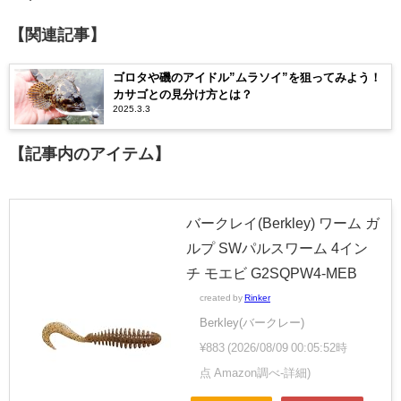
【関連記事】
ゴロタや磯のアイドル”ムラソイ”を狙ってみよう！
カサゴとの見分け方とは？
2025.3.3
【記事内のアイテム】
バークレイ(Berkley) ワーム ガ
ルプ SWパルスワーム 4イン
チ モエビ G2SQPW4-MEB
created by
Rinker
Berkley(バークレー)
¥883
(2026/08/09 00:05:52時
点 Amazon調べ-
詳細)