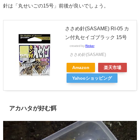
針は「丸せいごの15号」前後が良いでしょう。
ささめ針(SASAME) RI-05 カ
ン付丸セイゴブラック 15号
created by
Rinker
ささめ針(SASAME)
Amazon
楽天市場
Yahooショッピング
アカハタが好む餌