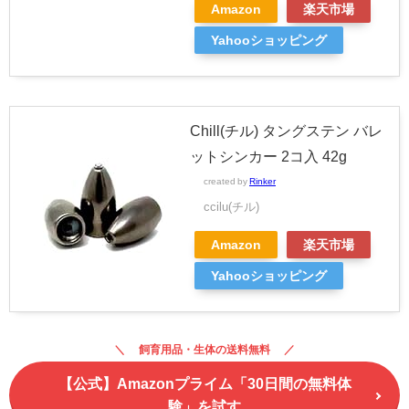
Amazon
楽天市場
Yahooショッピング
Chill(チル) タングステン バレ
ットシンカー 2コ入 42g
created by
Rinker
ccilu(チル)
Amazon
楽天市場
Yahooショッピング
飼育用品・生体の送料無料
【公式】Amazonプライム「30日間の無料体
験」を試す