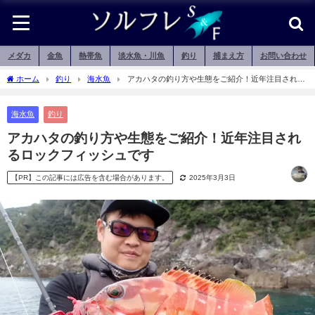
メダカ
金魚
熱帯魚
淡水魚・川魚
釣り
捕まえ方
お問い合わせ
ホーム
釣り
海水魚
アカハタの釣り方や生態をご紹介！近年注目される
ロックフィッシュです
海水魚
釣り
アカハタの釣り方や生態をご紹介！近年注目され
るロックフィッシュです
【PR】この記事には広告を含む場合があります。
2025年3月3日