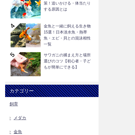
策！追いかける・体当たり
する原因とは
金魚と一緒に飼える生き物
15選！日本淡水魚・熱帯
魚・エビ・貝との混泳相性
一覧
サワガニの捕まえ方と場所
選びのコツ【初心者・子ど
もが簡単にできる】
カテゴリー
飼育
メダカ
金魚