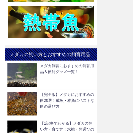
メダカの飼い方とおすすめの飼育用品
メダカ飼育におすすめの飼育用
品＆便利グッズ一覧！
【完全版】メダカにおすすめの
餌20選！成魚・稚魚にベストな
餌の選び方
【1記事でわかる】メダカの飼
い方・育て方！水槽・餌選びの