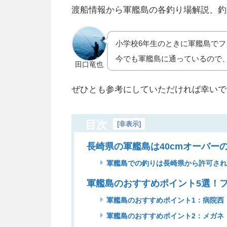
渡船情報から軍艦島の各釣り場解説、釣
小学校6年生のときに軍艦島でフ
今でも軍艦島に通っているので
田口竜也
ぜひとも参考にしていただければ幸いで
目次
[
非表示
]
長崎県の軍艦島は40cmオーバー
軍艦島での釣りは長崎県から許可さ
軍艦島のおすすめポイント5選！
軍艦島のおすすめポイント1：病院西
軍艦島のおすすめポイント2：メガネ