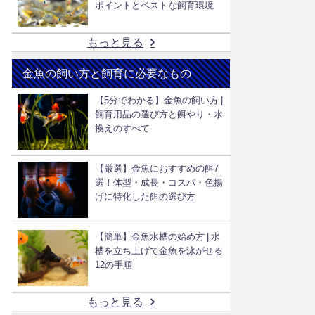
ポイントとベストな飼育環境
もっと見る
金魚の飼い方と飼育に必要なもの
【5分でわかる】金魚の飼い方 |
飼育用品の選び方と餌やり・水
換えのすべて
【厳選】金魚におすすめの餌7
選！体型・成長・コスパ・色揚
げに特化した餌の選び方
【簡単】金魚水槽の始め方 | 水
槽を立ち上げて金魚を泳がせる
12の手順
もっと見る