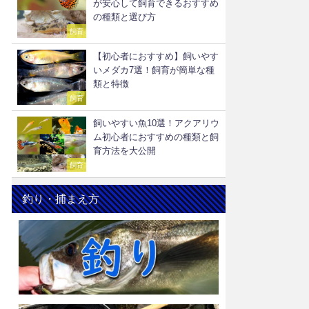
が安心して飼育できるおすすめ
の種類と選び方
飼育
【初心者におすすめ】飼いやす
いメダカ7選！飼育が簡単な種
類と特徴
飼育
飼いやすい魚10選！アクアリウ
ム初心者におすすめの種類と飼
育方法を大公開
飼育
釣り・捕まえ方