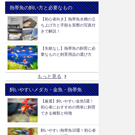
熱帯魚の飼い方と必要なもの
【初心者向き】熱帯魚水槽の立
ち上げ方と手順を実際の写真付
きで解説！
【失敗なし】熱帯魚の飼育に必
要なものと飼育用品の選び方
もっと見る
飼いやすいメダカ・金魚・熱帯魚
【厳選】飼いやすい金魚5選！
初心者におすすめの簡単に飼育
できる種類と特徴
飼育
飼いやすい熱帯魚10選！初心者